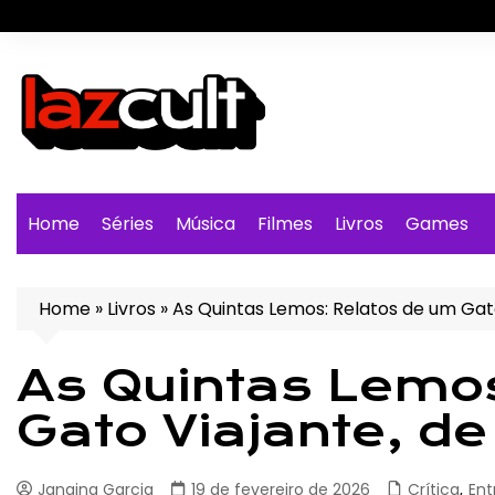
Ir
para
o
conteúdo
Home
Séries
Música
Filmes
Livros
Games
Home
»
Livros
»
As Quintas Lemos: Relatos de um Gato
As Quintas Lemo
Gato Viajante, de
Janaina Garcia
19 de fevereiro de 2026
Crítica
,
Ent