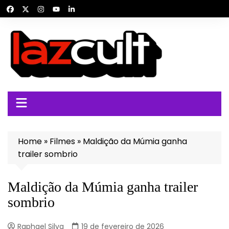
Ir
para
o
conteúdo
Home
»
Filmes
»
Maldição da Múmia ganha
trailer sombrio
Maldição da Múmia ganha trailer
sombrio
Raphael Silva
19 de fevereiro de 2026