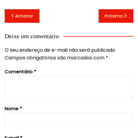
Navegação
Anterior
Próximo
de
Post
Deixe um comentário
O seu endereço de e-mail não será publicado.
Campos obrigatórios são marcados com
*
Comentário
*
Nome
*
E-mail
*