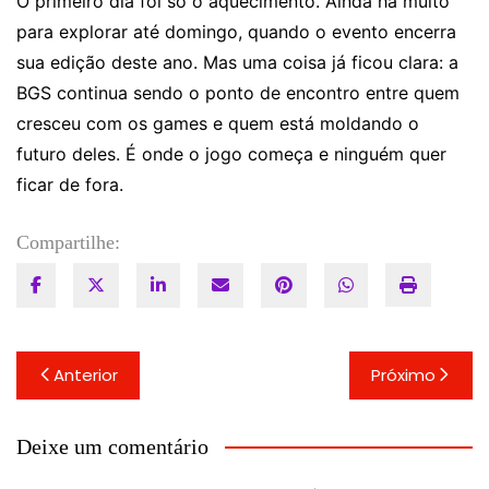
O primeiro dia foi só o aquecimento. Ainda há muito
para explorar até domingo, quando o evento encerra
sua edição deste ano. Mas uma coisa já ficou clara: a
BGS continua sendo o ponto de encontro entre quem
cresceu com os games e quem está moldando o
futuro deles. É onde o jogo começa e ninguém quer
ficar de fora.
Compartilhe:
Navegação
Anterior
Próximo
de
Post
Deixe um comentário