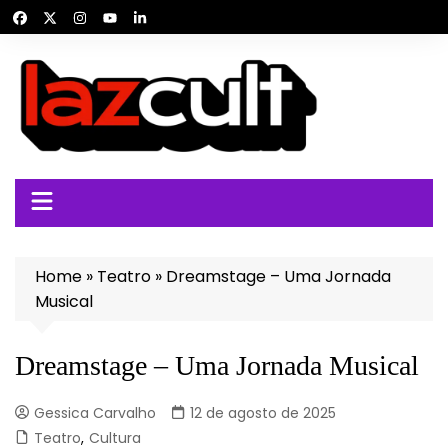
Ir
para
o
conteúdo
Home
»
Teatro
»
Dreamstage – Uma Jornada
Musical
Dreamstage – Uma Jornada Musical
Gessica Carvalho
12 de agosto de 2025
Teatro
,
Cultura