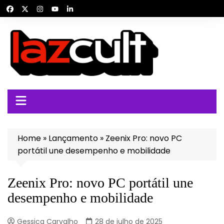
Ir
para
o
conteúdo
Home
»
Lançamento
»
Zeenix Pro: novo PC
portátil une desempenho e mobilidade
Zeenix Pro: novo PC portátil une
desempenho e mobilidade
Gessica Carvalho
28 de julho de 2025