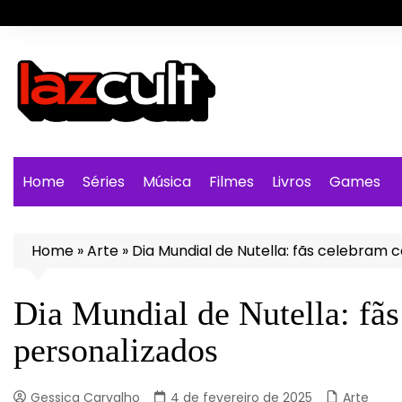
Ir
para
o
conteúdo
Home
Séries
Música
Filmes
Livros
Games
Home
»
Arte
»
Dia Mundial de Nutella: fãs celebram 
Dia Mundial de Nutella: fã
personalizados
Gessica Carvalho
4 de fevereiro de 2025
Arte