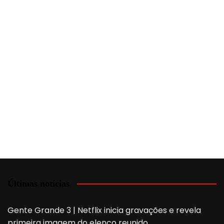
Últimas notícias
Gente Grande 3 | Netflix inicia gravações e revela
primeira imagem do elenco reunido