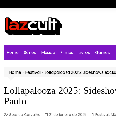
Ir
para
o
conteúdo
Home
Séries
Música
Filmes
Livros
Games
Home
»
Festival
»
Lollapalooza 2025: Sideshows excl
Lollapalooza 2025: Sidesh
Paulo
Gessica Carvalho
21 de janeiro de 2025
Festival
,
Mú