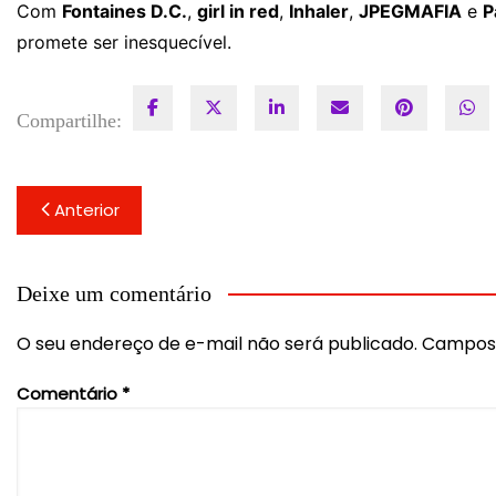
Com
Fontaines D.C.
,
girl in red
,
Inhaler
,
JPEGMAFIA
e
P
promete ser inesquecível.
Compartilhe:
Navegação
Anterior
de
Post
Deixe um comentário
O seu endereço de e-mail não será publicado.
Campos 
Comentário
*