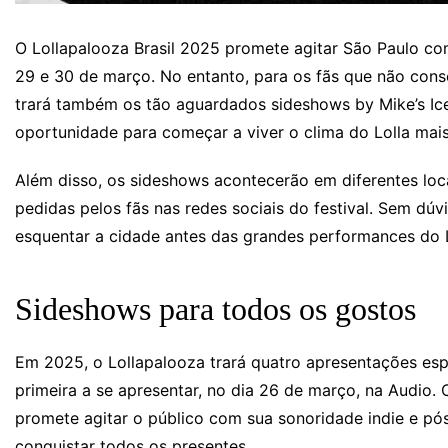
O Lollapalooza Brasil 2025 promete agitar São Paulo co
29 e 30 de março. No entanto, para os fãs que não cons
trará também os tão aguardados sideshows by Mike’s Ice
oportunidade para começar a viver o clima do Lolla mai
Além disso, os sideshows acontecerão em diferentes lo
pedidas pelos fãs nas redes sociais do festival. Sem dú
esquentar a cidade antes das grandes performances do L
Sideshows para todos os gostos
Em 2025, o Lollapalooza trará quatro apresentações espec
primeira a se apresentar, no dia 26 de março, na Audi
promete agitar o público com sua sonoridade indie e p
conquistar todos os presentes.