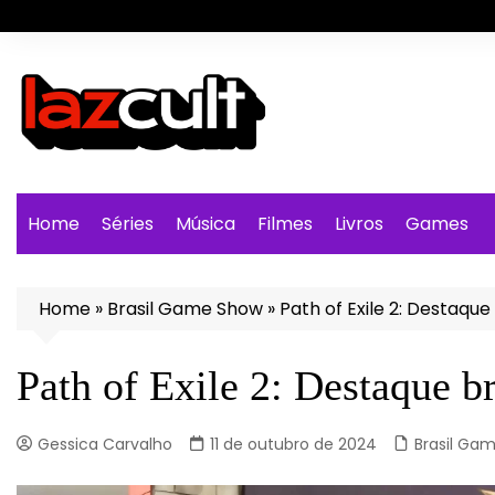
Ir
para
o
conteúdo
Home
Séries
Música
Filmes
Livros
Games
Home
»
Brasil Game Show
»
Path of Exile 2: Destaque
Path of Exile 2: Destaque b
Gessica Carvalho
11 de outubro de 2024
Brasil Ga