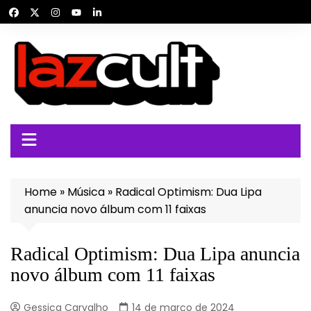
Ir
para
o
conteúdo
Home
»
Música
»
Radical Optimism: Dua Lipa
anuncia novo álbum com 11 faixas
Radical Optimism: Dua Lipa anuncia
novo álbum com 11 faixas
Gessica Carvalho
14 de março de 2024