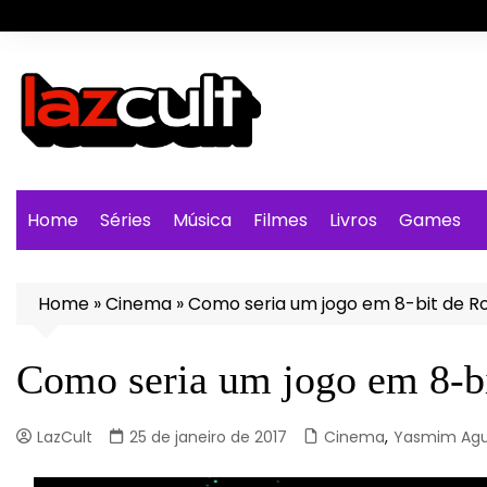
Ir
para
o
conteúdo
Home
Séries
Música
Filmes
Livros
Games
Home
»
Cinema
»
Como seria um jogo em 8-bit de 
Como seria um jogo em 8-b
LazCult
25 de janeiro de 2017
Cinema
,
Yasmim Agu