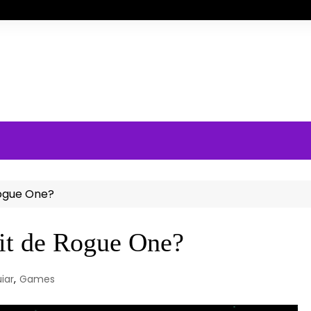
Rogue One?
it de Rogue One?
iar
,
Games