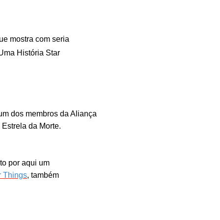
que mostra com seria
Uma História Star
 um dos membros da Aliança
Estrela da Morte.
sto por aqui um
r Things
, também