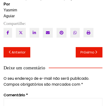
Por
Yasmim
Aguiar
Compartilhe:
Navegação
Anterior
Próximo
de
Post
Deixe um comentário
O seu endereço de e-mail não será publicado.
Campos obrigatórios são marcados com
*
Comentário
*