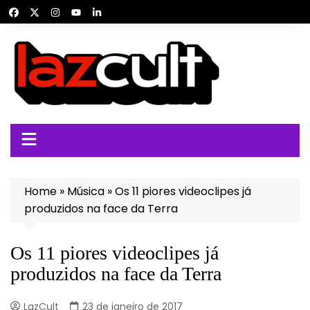
Ir
para
o
conteúdo
Home
»
Música
»
Os 11 piores videoclipes já
produzidos na face da Terra
Os 11 piores videoclipes já
produzidos na face da Terra
LazCult
23 de janeiro de 2017