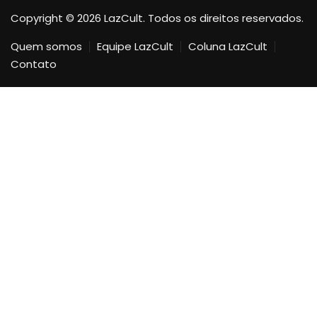
Copyright © 2026 LazCult. Todos os direitos reservados.
Quem somos
Equipe LazCult
Coluna LazCult
Contato