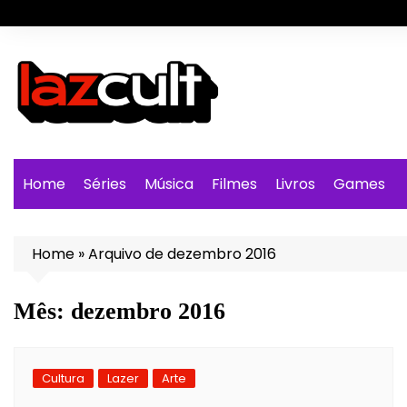
Ir
para
o
conteúdo
Home
Séries
Música
Filmes
Livros
Games
Home
»
Arquivo de dezembro 2016
Mês:
dezembro 2016
Cultura
Lazer
Arte