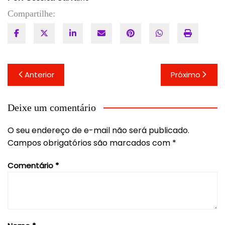
Compartilhe:
Navegação
Anterior
Próximo
de
Post
Deixe um comentário
O seu endereço de e-mail não será publicado.
Campos obrigatórios são marcados com
*
Comentário
*