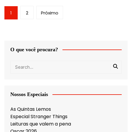
Paginação
1
2
Próximo
de
posts
O que você procura?
Nossos Especiais
As Quintas Lemos
Especial Stranger Things
Leituras que valem a pena
Oscar 2026