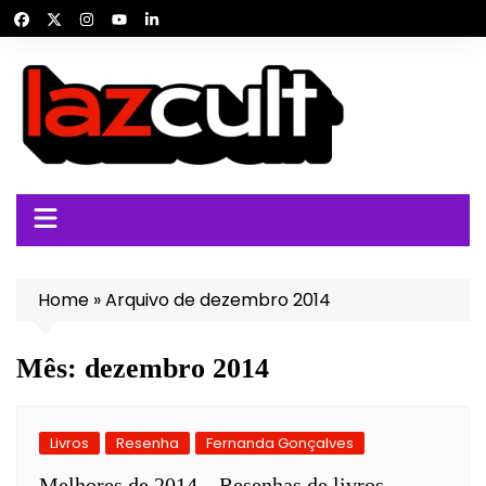
Ir
para
o
conteúdo
Home
»
Arquivo de dezembro 2014
Mês:
dezembro 2014
Livros
Resenha
Fernanda Gonçalves
Melhores de 2014 – Resenhas de livros