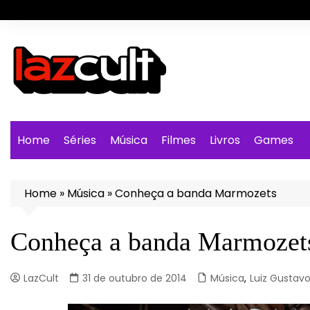
Ir
para
o
conteúdo
Home
Séries
Música
Filmes
Livros
Games
Home
»
Música
»
Conheça a banda Marmozets
Conheça a banda Marmozet
LazCult
31 de outubro de 2014
Música
,
Luiz Gustav