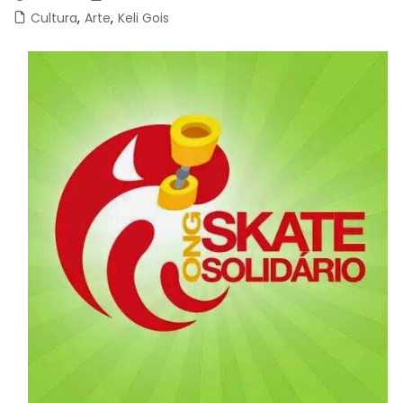
Cultura
,
Arte
,
Keli Gois