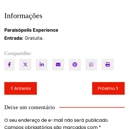
Informações
Paraisópolis Experience
Entrada:
Gratuita.
Compartilhe:
Navegação
Anterior
Próximo
de
Post
Deixe um comentário
O seu endereço de e-mail não será publicado.
Campos obrigatórios são marcados com
*