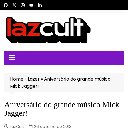
Ir
para
o
conteúdo
Home
»
Lazer
»
Aniversário do grande músico
Mick Jagger!
Aniversário do grande músico Mick
Jagger!
LazCult
26 de julho de 2013