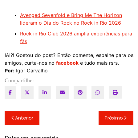
Avenged Sevenfold e Bring Me The Horizon
lideram o Dia do Rock no Rock in Rio 2026
Rock in Rio Club 2026 amplia experiências para
fãs
IAI?! Gostou do post? Então comente, espalhe para os
amigos, curta-nos no
facebook
e tudo mais rsrs.
Por:
Igor Carvalho
Compartilhe:
Navegação
Anterior
Próximo
de
Post