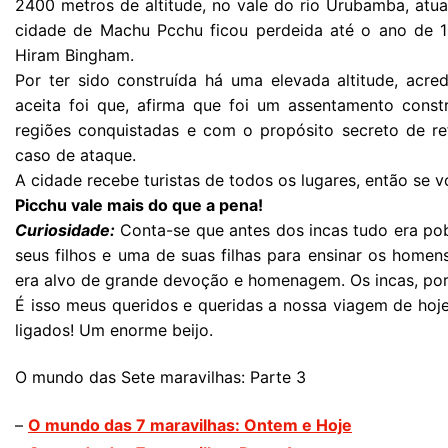
2400 metros de altitude, no vale do rio Urubamba, atual
cidade de Machu Pcchu ficou perdeida até o ano de 1
Hiram Bingham.
Por ter sido construída há uma elevada altitude, acred
aceita foi que, afirma que foi um assentamento const
regiões conquistadas e com o propósito secreto de re
caso de ataque.
A cidade recebe turistas de todos os lugares, então se v
Picchu vale mais do que a pena!
Curiosidade:
Conta-se que antes dos incas tudo era po
seus filhos e uma de suas filhas para ensinar os homen
era alvo de grande devoção e homenagem. Os incas, por
É isso meus queridos e queridas a nossa viagem de hoj
ligados! Um enorme beijo.
O mundo das Sete maravilhas: Parte 3
–
O mundo das 7 maravilhas: Ontem e Hoje