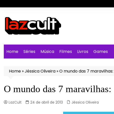
Ir
para
o
conteúdo
Home
Séries
Música
Filmes
Livros
Games
Home
»
Jéssica Oliveira
»
O mundo das 7 maravilhas:
O mundo das 7 maravilhas: 
LazCult
24 de abril de 2013
Jéssica Oliveira