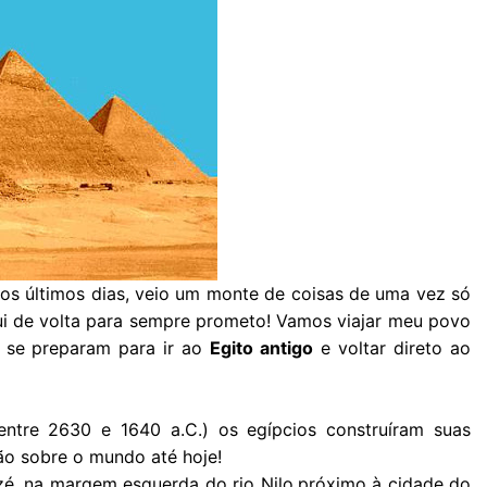
nos últimos dias, veio um monte de coisas de uma vez só
ui de volta para sempre prometo! Vamos viajar meu povo
e se preparam para ir ao
Egito antigo
e voltar direto ao
ntre 2630 e 1640 a.C.) os egípcios construíram suas
ão sobre o mundo até hoje!
zé, na margem esquerda do rio Nilo,próximo à cidade do