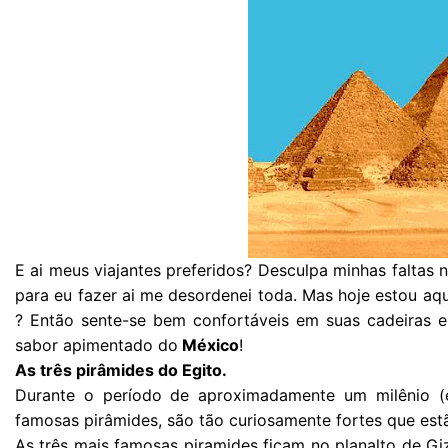
E ai meus viajantes preferidos? Desculpa minhas faltas 
para eu fazer ai me desordenei toda. Mas hoje estou aq
? Então sente-se bem confortáveis em suas cadeiras 
sabor apimentado do
México
!
As três pirâmides do Egito.
Durante o período de aproximadamente um milênio (e
famosas pirâmides, são tão curiosamente fortes que est
As três mais famosas piramides ficam no planalto de Gi