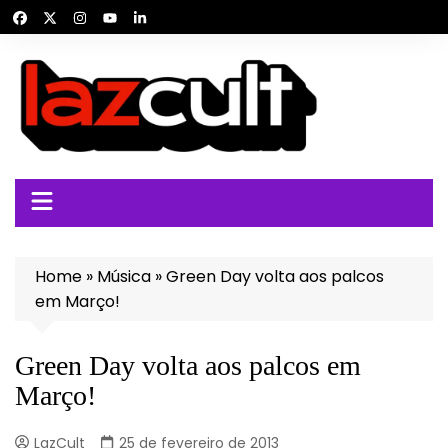
Ir
para
o
conteúdo
Home
»
Música
»
Green Day volta aos palcos
em Março!
Green Day volta aos palcos em
Março!
LazCult
25 de fevereiro de 2013