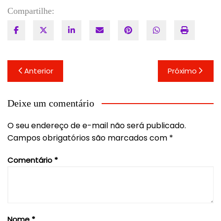
Compartilhe:
Navegação
Anterior
Próximo
de
Post
Deixe um comentário
O seu endereço de e-mail não será publicado.
Campos obrigatórios são marcados com
*
Comentário
*
Nome
*