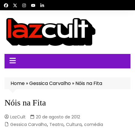
Ir
para
o
conteúdo
Home
»
Gessica Carvalho
»
Nóis na Fita
Nóis na Fita
LazCult
20 de agosto de 2012
Gessica Carvalho
,
Teatro
,
Cultura
,
comédia