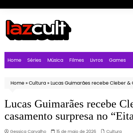
Ir
para
o
conteúdo
Home
Séries
Música
Filmes
Livros
Games
Home
»
Cultura
»
Lucas Guimarães recebe Cleber & 
Lucas Guimarães recebe Cl
casamento surpresa no “Eit
Gessica Carvalho
15 de maio de 2026
Cultura