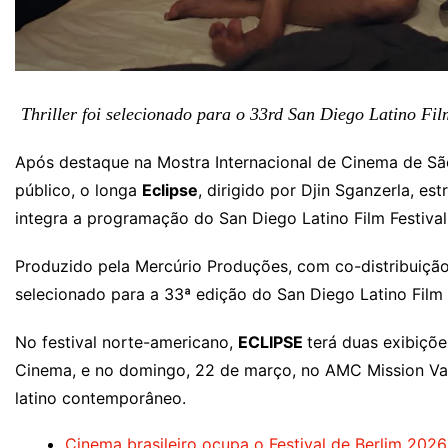
Thriller foi selecionado para o 33rd San Diego Latino Fil
Após destaque na Mostra Internacional de Cinema de São
público, o longa
Eclipse
, dirigido por Djin Sganzerla, e
integra a programação do San Diego Latino Film Festival
Produzido pela Mercúrio Produções, com co-distribuiçã
selecionado para a 33ª edição do San Diego Latino Film F
No festival norte-americano,
ECLIPSE
terá duas exibiçõe
Cinema, e no domingo, 22 de março, no AMC Mission Va
latino contemporâneo.
Cinema brasileiro ocupa o Festival de Berlim 2026