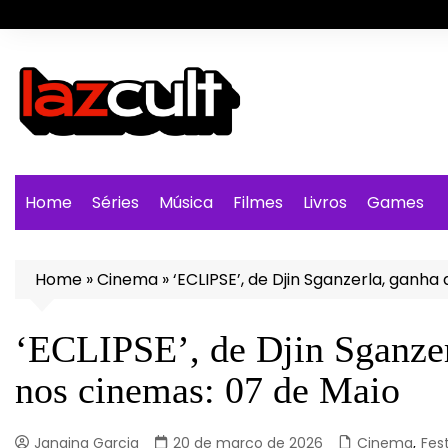
Ir
para
o
conteúdo
Home
Séries
Música
Filmes
Livros
Games
Home
»
Cinema
»
‘ECLIPSE’, de Djin Sganzerla, ganha
‘ECLIPSE’, de Djin Sganzerl
nos cinemas: 07 de Maio
Janaina Garcia
20 de março de 2026
Cinema
,
Fest