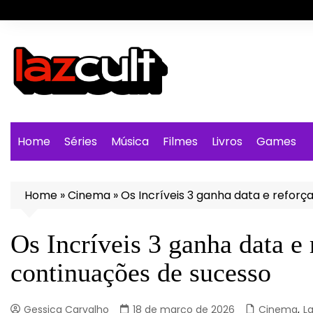
Ir
para
o
conteúdo
Home
Séries
Música
Filmes
Livros
Games
Home
»
Cinema
»
Os Incríveis 3 ganha data e refor
Os Incríveis 3 ganha data e
continuações de sucesso
Gessica Carvalho
18 de março de 2026
Cinema
,
L