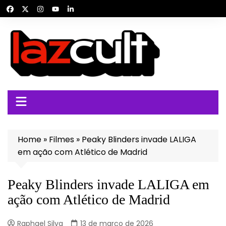
Ir
para
o
conteúdo
Home
»
Filmes
»
Peaky Blinders invade LALIGA
em ação com Atlético de Madrid
Peaky Blinders invade LALIGA em
ação com Atlético de Madrid
Raphael Silva
13 de março de 2026