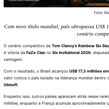
Foto: Di
Com novo título mundial, país ultrapassa US$ 1
cenário compet
O cenário competitivo de
Tom Clancy’s Rainbow Six Sie
A vitória da
FaZe Clan
no
Six Invitational 2026
, disputa
vantagem.
Com o resultado, o Brasil alcançou
US$ 17,3 milhões e
valor coloca o país isolado na liderança mundial dentro
Ubisoft
.
Enquanto isso, outros países aparecem atrás nesse ran
milhões, enquanto a França acumula aproximadamente U