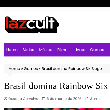
Ir
para
o
conteúdo
Home
Séries
Música
Filmes
Livros
Games
Home
»
Games
»
Brasil domina Rainbow Six Siege
Brasil domina Rainbow Six
Gessica Carvalho
6 de março de 2026
Games