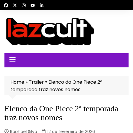
Ir
para
o
conteúdo
Home
»
Trailer
»
Elenco da One Piece 2ª
temporada traz novos nomes
Elenco da One Piece 2ª temporada
traz novos nomes
Raphael Silva
12 de fevereiro de 2026