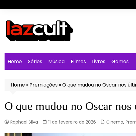
Ir
para
o
conteúdo
Home
Séries
Música
Filmes
Livros
Games
Home
»
Premiações
»
O que mudou no Oscar nos últi
O que mudou no Oscar nos 
Raphael Silva
11 de fevereiro de 2026
Cinema
,
Prem