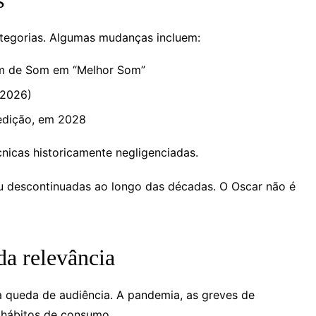
s
tegorias. Algumas mudanças incluem:
em de Som em “Melhor Som”
 2026)
edição, em 2028
nicas historicamente negligenciadas.
ou descontinuadas ao longo das décadas. O Oscar não é
da relevância
a queda de audiência. A pandemia, as greves de
m hábitos de consumo.