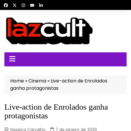
Ir
para
o
conteúdo
Home
»
Cinema
»
Live-action de Enrolados
ganha protagonistas
Live-action de Enrolados ganha
protagonistas
Gessica Carvalho
7 de janeiro de 2026