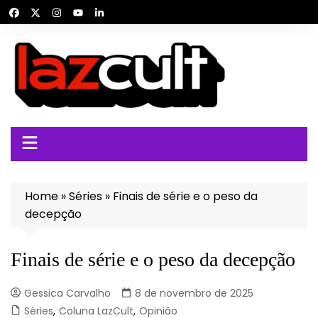
Ir
para
o
conteúdo
Home
»
Séries
»
Finais de série e o peso da
decepção
Finais de série e o peso da decepção
Gessica Carvalho
8 de novembro de 2025
Séries
,
Coluna LazCult
,
Opinião