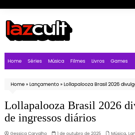
Ir
para
o
conteúdo
Home
Séries
Música
Filmes
Livros
Games
Home
»
Lançamento
»
Lollapalooza Brasil 2026 divul
Lollapalooza Brasil 2026 di
de ingressos diários
Gessica Carvalho
1 de outubro de 2025
Música
,
La