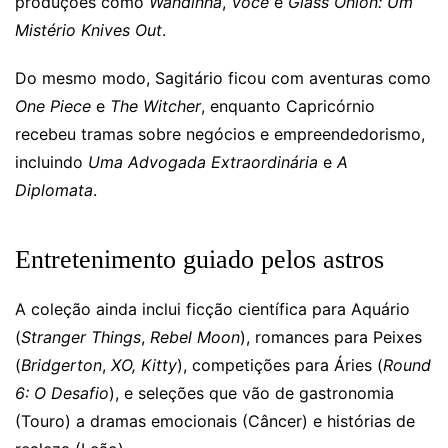
produções como
Wandinha
,
Você
e
Glass Onion: Um
Mistério Knives Out
.
Do mesmo modo, Sagitário ficou com aventuras como
One Piece
e
The Witcher
, enquanto Capricórnio
recebeu tramas sobre negócios e empreendedorismo,
incluindo
Uma Advogada Extraordinária
e
A
Diplomata
.
Entretenimento guiado pelos astros
A coleção ainda inclui ficção científica para Aquário
(
Stranger Things
,
Rebel Moon
), romances para Peixes
(
Bridgerton
,
XO, Kitty
), competições para Áries (
Round
6: O Desafio
), e seleções que vão de gastronomia
(Touro) a dramas emocionais (Câncer) e histórias de