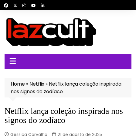
Ir
para
o
conteúdo
Home
»
Netflix
»
Netflix lança coleção inspirada
nos signos do zodíaco
Netflix lança coleção inspirada nos
signos do zodíaco
Gessica Carvalho
21 de agosto de 2025