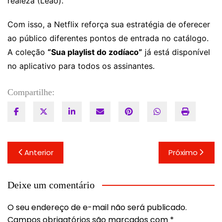
realeza (Leão).
Com isso, a Netflix reforça sua estratégia de oferecer
ao público diferentes pontos de entrada no catálogo.
A coleção
“Sua playlist do zodíaco”
já está disponível
no aplicativo para todos os assinantes.
Compartilhe:
Navegação
Anterior
Próximo
de
Post
Deixe um comentário
O seu endereço de e-mail não será publicado.
Campos obrigatórios são marcados com
*