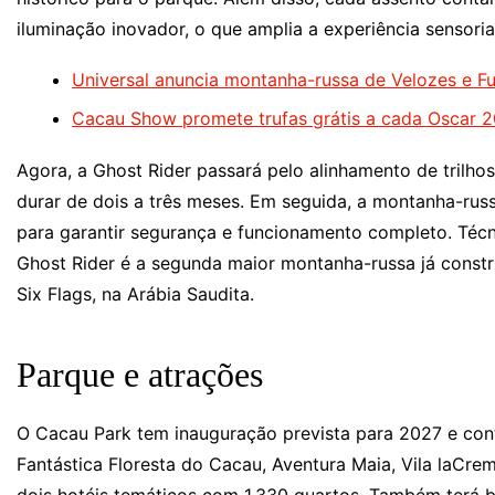
iluminação inovador, o que amplia a experiência sensoria
Universal anuncia montanha-russa de Velozes e Fu
Cacau Show promete trufas grátis a cada Oscar 2
Agora, a Ghost Rider passará pelo alinhamento de trilhos
durar de dois a três meses. Em seguida, a montanha-rus
para garantir segurança e funcionamento completo. Téc
Ghost Rider é a segunda maior montanha-russa já const
Six Flags, na Arábia Saudita.
Parque e atrações
O Cacau Park tem inauguração prevista para 2027 e con
Fantástica Floresta do Cacau, Aventura Maia, Vila laCr
dois hotéis temáticos com 1.330 quartos. Também terá b