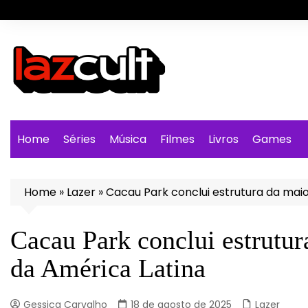
Ir
para
o
conteúdo
Home
Séries
Música
Filmes
Livros
Games
Home
»
Lazer
»
Cacau Park conclui estrutura da mai
Cacau Park conclui estrutu
da América Latina
Gessica Carvalho
18 de agosto de 2025
Lazer