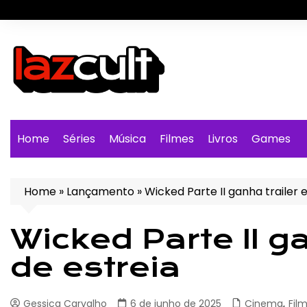
Ir
para
o
conteúdo
Home
Séries
Música
Filmes
Livros
Games
Home
»
Lançamento
»
Wicked Parte II ganha trailer 
Wicked Parte II ga
de estreia
Gessica Carvalho
6 de junho de 2025
Cinema
,
Fil