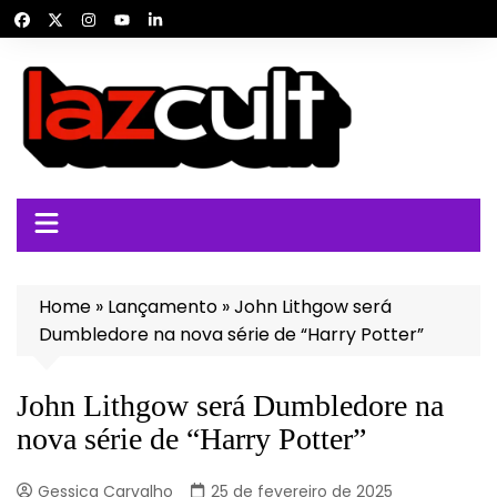
Ir
para
o
conteúdo
Home
»
Lançamento
»
John Lithgow será
Dumbledore na nova série de “Harry Potter”
John Lithgow será Dumbledore na
nova série de “Harry Potter”
Gessica Carvalho
25 de fevereiro de 2025