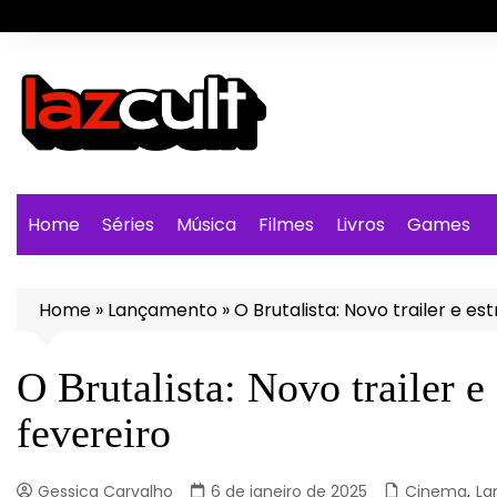
Ir
para
o
conteúdo
Home
Séries
Música
Filmes
Livros
Games
Home
»
Lançamento
»
O Brutalista: Novo trailer e es
O Brutalista: Novo trailer e
fevereiro
Gessica Carvalho
6 de janeiro de 2025
Cinema
,
La