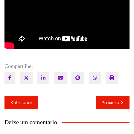
Compartilhe:
Navegação
Anterior
Próximo
de
Post
Deixe um comentário