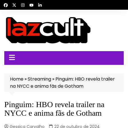
Ir
para
o
conteúdo
Home
»
Streaming
»
Pinguim: HBO revela trailer
na NYCC e anima fãs de Gotham
Pinguim: HBO revela trailer na
NYCC e anima fãs de Gotham
Gessica Carvalho
22 de outubro de 2024