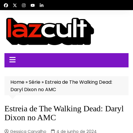
Ir
para
o
conteúdo
Home
»
Série
»
Estreia de The Walking Dead:
Daryl Dixon no AMC
Estreia de The Walking Dead: Daryl
Dixon no AMC
Gessica Carvalho
4 de junho de 2024