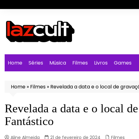
Ir
para
o
conteúdo
Home
Séries
Música
Filmes
Livros
Games
Home
»
Filmes
»
Revelada a data e o local de gravaç
Revelada a data e o local d
Fantástico
Aline Almeida
21 de fevereiro de 2024
Filmes