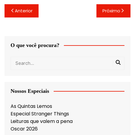
Navegação
Anterior
Próximo
de
Post
O que você procura?
Nossos Especiais
As Quintas Lemos
Especial Stranger Things
Leituras que valem a pena
Oscar 2026