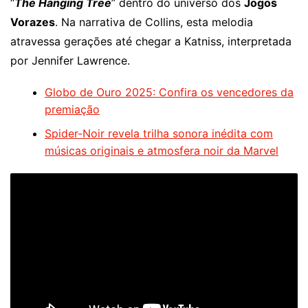
“
The Hanging Tree
” dentro do universo dos
Jogos
Vorazes
. Na narrativa de Collins, esta melodia
atravessa gerações até chegar a Katniss, interpretada
por Jennifer Lawrence.
Globo de Ouro 2025: Confira os vencedores da
premiação
Spider-Noir revela trilha sonora inédita com
músicas originais e atmosfera noir da Marvel