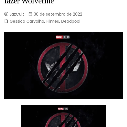
fazer Wolverine
LazCult
30 de setembro de 2022
Gessica Carvalho
,
Filmes
,
Deadpool