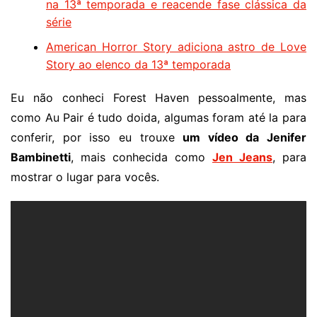
na 13ª temporada e reacende fase clássica da
série
American Horror Story adiciona astro de Love
Story ao elenco da 13ª temporada
Eu não conheci Forest Haven pessoalmente, mas
como Au Pair é tudo doida, algumas foram até la para
conferir, por isso eu trouxe
um vídeo da Jenifer
Bambinetti
, mais conhecida como
Jen Jeans
, para
mostrar o lugar para vocês.