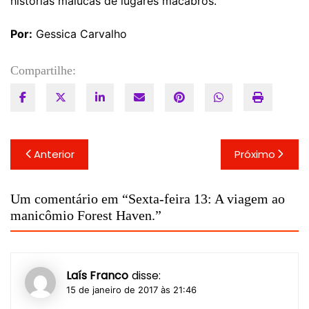
histórias malucas de lugares macabros.
Por:
Gessica Carvalho
Compartilhe:
Navegação
Anterior
Próximo
de
Post
Um comentário em “
Sexta-feira 13: A viagem ao
manicômio Forest Haven.
”
Laís Franco
disse:
15 de janeiro de 2017 às 21:46