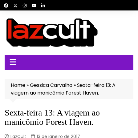
Ir
para
o
conteúdo
Home
»
Gessica Carvalho
»
Sexta-feira 13: A
viagem ao manicômio Forest Haven.
Sexta-feira 13: A viagem ao
manicômio Forest Haven.
LazCult
13 de janeiro de 2017