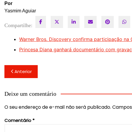
Por
Yasmim Aguiar
Compartilhe:
Warner Bros. Discovery confirma participação n
Princesa Diana ganhará documentário com gravaç
Navegação
Anterior
de
Post
Deixe um comentário
O seu endereço de e-mail não será publicado.
Campos 
Comentário
*