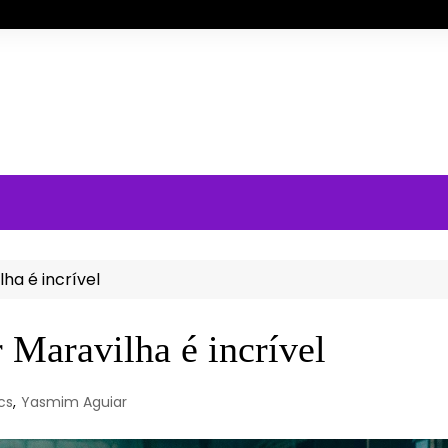
ha é incrível
 Maravilha é incrível
cs
,
Yasmim Aguiar