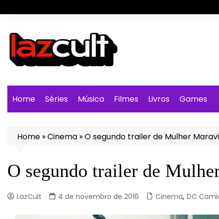
Ir
para
o
conteúdo
Home
Séries
Música
Filmes
Livros
Games
Home
»
Cinema
»
O segundo trailer de Mulher Maravil
O segundo trailer de Mulher
LazCult
4 de novembro de 2016
Cinema
,
DC Comi