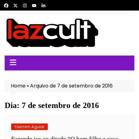
Ir
para
o
conteúdo
Home
»
Arquivo de 7 de setembro de 2016
Dia:
7 de setembro de 2016
Yasmim Aguiar
Fazendo jus ao ditado “O bom filho a casa