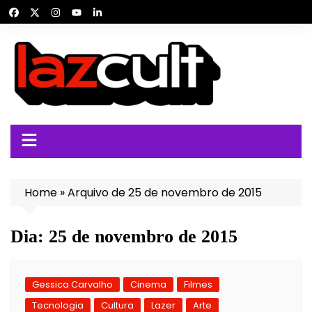
Ir
para
o
conteúdo
Home
»
Arquivo de 25 de novembro de 2015
Dia:
25 de novembro de 2015
Gessica Carvalho
Cinema
Filmes
Tecnologia
Cultura
Lazer
Arte