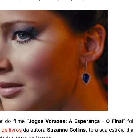
er do filme
“Jogos Vorazes: A Esperança – O Final”
foi
a de livros
da autora
Suzanne Collins
, terá sua estréia dia