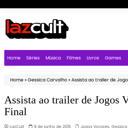
Ir
para
o
conteúdo
Home
Séries
Música
Filmes
Livros
Games
Home
»
Gessica Carvalho
»
Assista ao trailer de Jog
Assista ao trailer de Jogos
Final
LazCult
9 de junho de 2015
Jogos Vorazes
,
Gessica