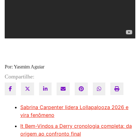
Por: Yasmim Aguiar
Compartilhe:
Sabrina Carpenter lidera Lollapalooza 2026 e
vira fenômeno
It Bem-Vindos a Derry cronologia completa: da
origem ao confronto final