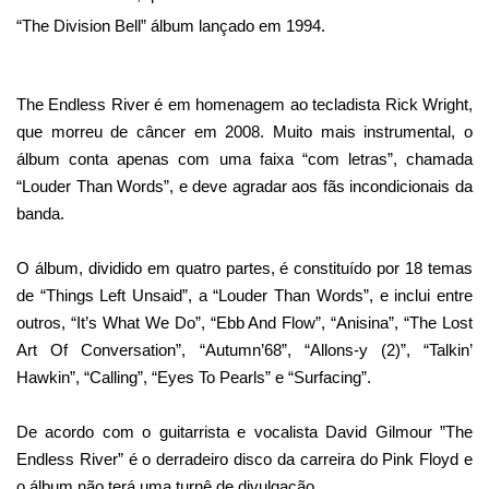
“
The Division Bell” álbum l
ançado em 1994.
The Endless River é em homenagem ao tecladista Rick Wright,
que morreu de câncer em 2008. Muito mais instrumental, o
álbum conta apenas com uma faixa “com letras”, chamada
“Louder Than Words”, e deve agradar aos fãs incondicionais da
banda.
O álbum, dividido em quatro partes, é constituído por 18 temas
de “Things Left Unsaid”, a “Louder Than Words”, e inclui entre
outros, “It’s What We Do”, “Ebb And Flow”, “Anisina”, “The Lost
Art Of Conversation”, “Autumn’68”, “Allons-y (2)”, “Talkin’
Hawkin”, “Calling”, “Eyes To Pearls” e “Surfacing”.
De acordo com o guitarrista e vocalista David Gilmour ”The
Endless River” é o derradeiro disco da carreira do Pink Floyd e
o álbum não terá uma turnê de divulgação.