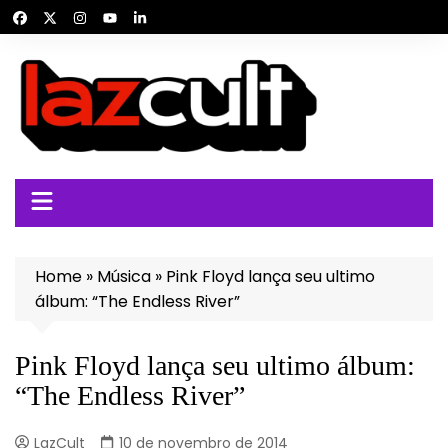
Ir
para
o
conteúdo
Home
»
Música
»
Pink Floyd lança seu ultimo
álbum: “The Endless River”
Pink Floyd lança seu ultimo álbum:
“The Endless River”
LazCult
10 de novembro de 2014